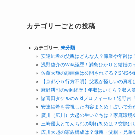
カテゴリーごとの投稿
カテゴリー:
未分類
安達結希の父親はどんな人？職業や年齢は
浅野啓介のWiki経歴！満島ひかりと結婚
佐藤大輝の顔画像は公開されてる？SNS
【京都小５行方不明】父親が怪しいの真相
麻野耕司のwiki経歴！年収はいくら？収
諸喜田タケルのwikiプロフィール！辺野
安達結希を霊視した内容まとめ！占いで分
廣川（広川）大起の生い立ちは？家庭環境
三崎優太とてんちむの馴れ初めは？交際は
広川大起の家族構成は？母親・父親・兄弟